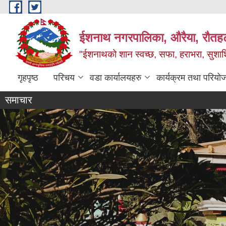
Skip to main content
ईशनाथ नगरपालिका, औरैया, रौतह
"ईशनाथको शान स्वच्छ, सफा, हराभरा, सुशाश
गृहपृष्ठ
परिचय
वडा कार्यालयहरु
कार्यक्रम तथा परियो
समाचार