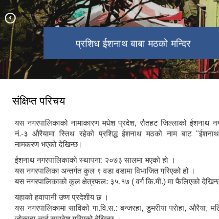
ईशनाथ नगरपालिकाको कृषि प्रधान क्षेत्र र
प्रशिध ईशनाथ बाबा मठको मन्दिर
श्री जन्ता मा.वि. औरैया
हरियाली
संक्षिप्त परिचय
यस नगरपालिकाको नामाकारण मधेश प्रदेश, रौतहट जिल्लाको ईशनाथ न
नं.-३ औरैयामा स्तिथ रहेको प्रशिद्ध ईशनाथ मठको नाम बाट "ईशना
नामकरण भएको देखिन्छ।
ईशनाथ नगरपालिकाको स्थापना: २०७३ सालमा भएको हो ।
यस नगरपालिका अन्तर्गत कुल ९ वडा वडामा विभाजित गरिएको हो ।
यस नगरपालिकाको कुल क्षेत्रफल: ३५.१७ ( वर्ग कि.मी.) मा फैलिएको देखिन
यहाको हवापानी उष्ण प्रदेशीय छ ।
यस नगरपालिकामा साविको गा.वि.स.: बन्जरहा, डुमरीया पराेहा, औरैया, मठ
जोकाहा लाई समावेश गरिएको देखिन्छ ।