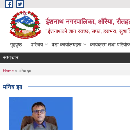
Skip to main content
ईशनाथ नगरपालिका, औरैया, रौतह
"ईशनाथको शान स्वच्छ, सफा, हराभरा, सुशाश
गृहपृष्ठ
परिचय
वडा कार्यालयहरु
कार्यक्रम तथा परियो
समाचार
You are here
Home
» मनिष झा
मनिष झा