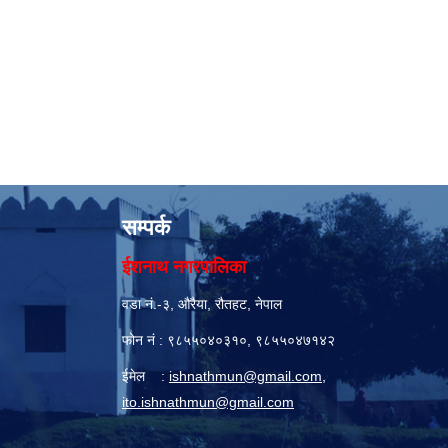
सम्पर्क
ईशनाथ नगरपालिका
वडा नं.-३, औरैया, रौतहट, नेपाल
फोन नं : ९८५५०४०३१०, ९८५५०४७१४२
ईमेल :
ishnathmun@gmail.com
,
ito.ishnathmun@gmail.com