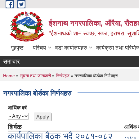
Skip to main content
ईशनाथ नगरपालिका, औरैया, रौतह
"ईशनाथको शान स्वच्छ, सफा, हराभरा, सुशाश
गृहपृष्ठ
परिचय
वडा कार्यालयहरु
कार्यक्रम तथा परियो
समाचार
You are here
Home
»
सूचना तथा जानकारी
»
निर्णयहरु
» नगरपालिका बोर्डका निर्णयहरु
नगरपालिका बोर्डका निर्णयहरु
आर्थिक वर्ष
शिर्षक
आर्थिक व
कार्यपालिका बैठक भदै २०८१-०८२
८१/८२