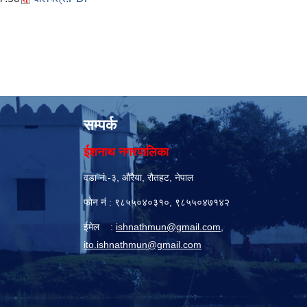
सम्पर्क
ईशनाथ नगरपालिका
वडा नं.-३, औरैया, रौतहट, नेपाल
फोन नं : ९८५५०४०३१०, ९८५५०४७१४२
ईमेल :
ishnathmun@gmail.com
,
ito.ishnathmun@gmail.com