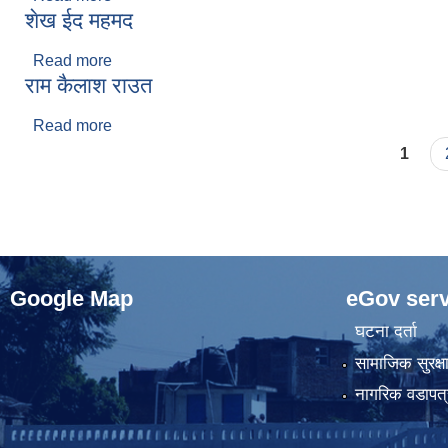
शेख ईद महमद
Read more
about शेख ईद महमद
राम कैलाश राउत
Read more
about राम कैलाश राउत
Pages
1
Google Map
eGov serv
घटना दर्ता
सामाजिक सुरक्ष
नागरिक वडापत्