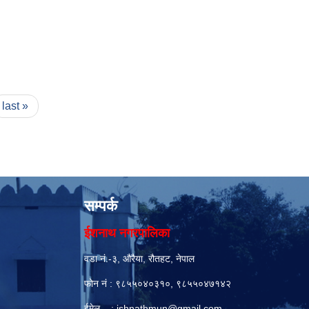
last »
सम्पर्क
ईशनाथ नगरपालिका
वडा नं.-३, औरैया, रौतहट, नेपाल
फोन नं : ९८५५०४०३१०, ९८५५०४७१४२
ईमेल :
ishnathmun@gmail.com
,