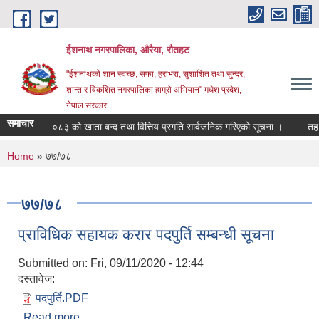
Skip to main content
ईशनाथ नगरपालिका, औरैया, रौतहट
"ईशनाथको शान स्वच्छ, सफा, हराभरा, सुशाशित तथा सुन्दर,
शान्त र विकशित नगरपालिका हाम्रो अभियान" मधेश प्रदेश,
नेपाल सरकार
समाचार
आ.व. ०८२/०८३ को खाता बन्द तथा वित्तिय प्रगति सार्वजनिक गरिएको सूचना ।
तह वृ
You are here
Home
» ७७/७८
७७/७८
प्राविधिक सहायक करार पदपुर्ति सम्बन्धी सूचना
Submitted on:
Fri, 09/11/2020 - 12:44
दस्तावेज:
पदपुर्ति.PDF
Read more
about प्राविधिक सहायक करार पदपुर्ति सम्बन्धी सूचना