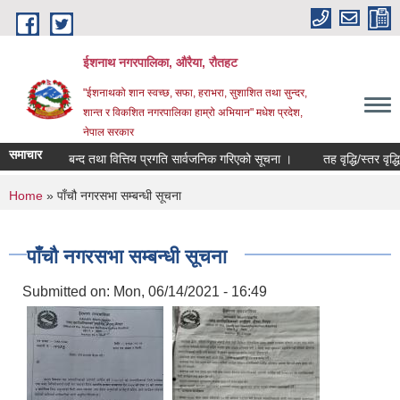
Skip to main content
ईशनाथ नगरपालिका, औरैया, रौतहट
"ईशनाथको शान स्वच्छ, सफा, हराभरा, सुशाशित तथा सुन्दर,
शान्त र विकशित नगरपालिका हाम्रो अभियान" मधेश प्रदेश,
नेपाल सरकार
समाचार
३ को खाता बन्द तथा वित्तिय प्रगति सार्वजनिक गरिएको सूचना ।
तह वृद्धि/स्तर वृद्ध
You are here
Home
» पाँचौ नगरसभा सम्बन्धी सूचना
पाँचौ नगरसभा सम्बन्धी सूचना
Submitted on:
Mon, 06/14/2021 - 16:49