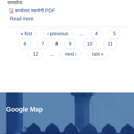
दस्तावेज:
कार्यालय सहयोगी.PDF
Read more
about विज्ञापन नं. १७/०७९-०८० को अन्तर्वाता सम्बन्धी
सूचना ।
Pages
« first
‹ previous
…
4
5
6
7
8
9
10
11
12
…
next ›
last »
Google Map