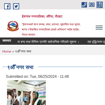
Skip to main content
ईशनाथ नगरपालिका, औरैया, रौतहट
"ईशनाथको शान स्वच्छ, सफा, हराभरा, सुशाशित तथा सुन्दर,
शान्त र विकशित नगरपालिका हाम्रो अभियान" मधेश प्रदेश,
नेपाल सरकार
समाचार
०८३ को खाता बन्द तथा वित्तिय प्रगति सार्वजनिक गरिएको सूचना ।
तह वृद्धि/स्तर वृद
You are here
Home
» ९औँ नगर सभा
९औँ नगर सभा
Submitted on:
Tue, 06/25/2024 - 11:48