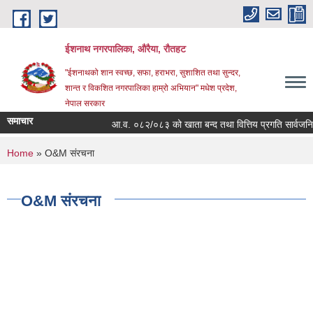
Skip to main content
ईशनाथ नगरपालिका, औरैया, रौतहट
"ईशनाथको शान स्वच्छ, सफा, हराभरा, सुशाशित तथा सुन्दर,
शान्त र विकशित नगरपालिका हाम्रो अभियान" मधेश प्रदेश,
नेपाल सरकार
समाचार
आ.व. ०८२/०८३ को खाता बन्द तथा वित्तिय प्रगति सार्वजनि
You are here
Home
» O&M संरचना
O&M संरचना